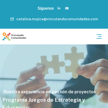
Síguenos
catalina.mujica@vinculandocomunidades.com
Nuestra experiencia en gestión de proyectos
Programa Juegos de Estrategia y
Educación