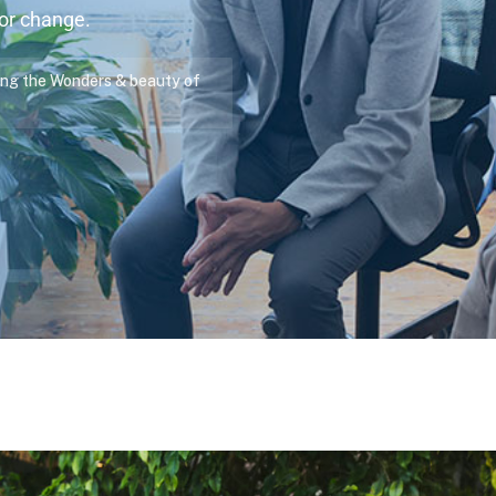
for change.
ng the Wonders & beauty of