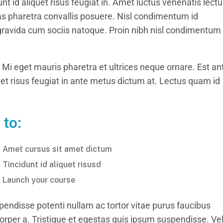
t id aliquet risus feugiat in. Amet luctus venenatis lect
s pharetra convallis posuere. Nisl condimentum id
 gravida cum sociis natoque. Proin nibh nisl condimentum 
 Mi eget mauris pharetra et ultrices neque ornare. Est an
uet risus feugiat in ante metus dictum at. Lectus quam id
 to:
Amet cursus sit amet dictum
Tincidunt id aliquet risusd
Launch your course
pendisse potenti nullam ac tortor vitae purus faucibus
per a. Tristique et egestas quis ipsum suspendisse. Ve