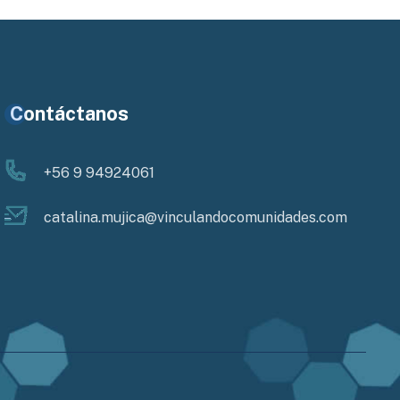
Contáctanos
+56 9 94924061
catalina.mujica@vinculandocomunidades.com