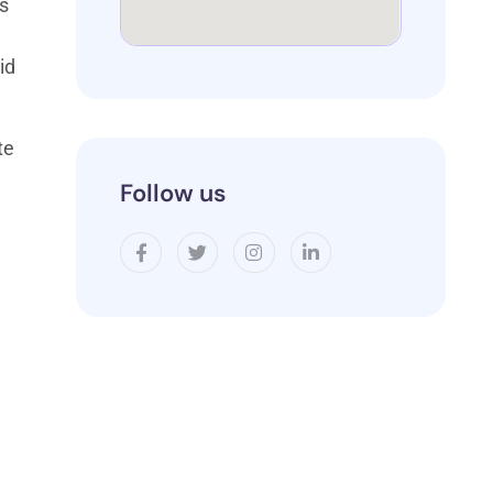
us
id
te
Follow us
l